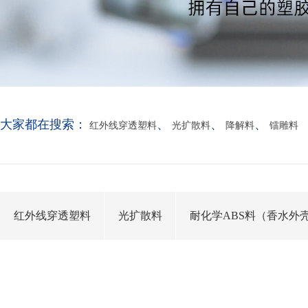
大家都在搜索：
、
、
、
红外线穿透塑料
光扩散料
降解料
镭雕料
红外线穿透塑料
光扩散料
耐化学ABS料（香水外