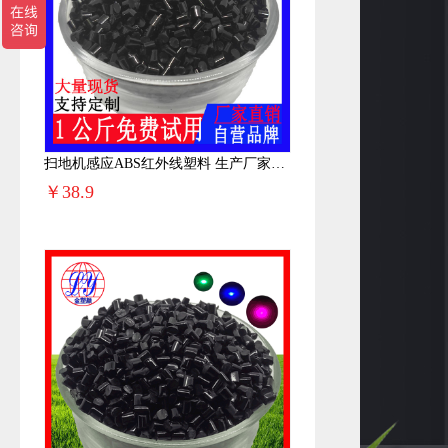
扫地机感应ABS红外线塑料 生产厂家PMMA遥控器穿透ABS红外线塑料
￥38.9