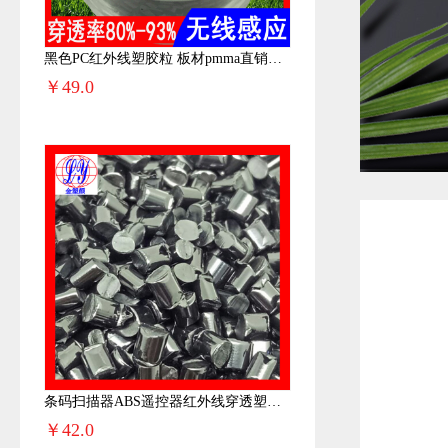
黑色PC红外线塑胶粒 板材pmma直销耐高温透PC红外线塑胶 生产厂家
￥49.0
条码扫描器ABS遥控器红外线穿透塑料厂 感应器PC红外线穿透塑胶厂
￥42.0