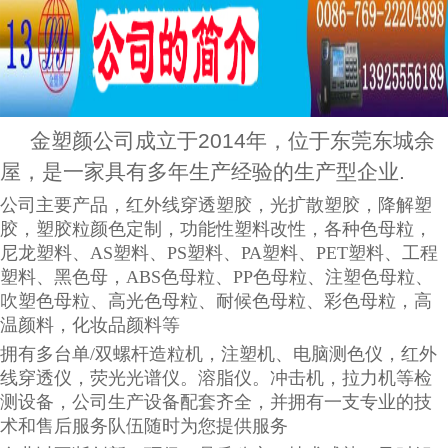
金
塑颜公司成立于
2014
年，位于东莞东城余
屋，是一家具有多年生产经验的生产型企业
.
公司主要产品，红外线穿透塑胶，光扩散塑胶，降解塑
胶，塑胶粒颜色定制，功能性塑料改性，各种色母粒，
尼龙塑料、
AS
塑料、
PS
塑料、
PA
塑料、
PET
塑料、工程
塑料、黑色母，
ABS
色母粒、
PP
色母粒、注塑色母粒、
吹塑色母粒、高光色母粒、耐候色母粒、彩色母粒，高
温颜料，化妆品颜料等
拥有多台单
/
双螺杆造粒机，注塑机、电脑测色仪，红外
线穿透仪，荧光光谱仪。溶脂仪。冲击机，拉力机等检
测设备，公司生产设备配套齐全，并拥有一支专业的技
术和售后服务队伍随时为您提供服务