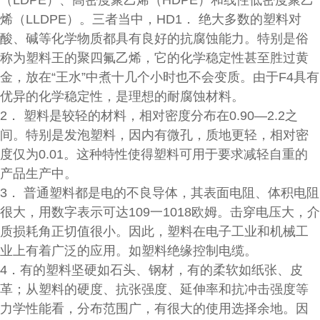
（LDPE）、高密度聚乙烯（HDPE）和线性低密度聚乙
烯（LLDPE）。三者当中，HD1． 绝大多数的塑料对
酸、碱等化学物质都具有良好的抗腐蚀能力。特别是俗
称为塑料王的聚四氟乙烯，它的化学稳定性甚至胜过黄
金，放在“王水”中煮十几个小时也不会变质。由于F4具有
优异的化学稳定性，是理想的耐腐蚀材料。
2． 塑料是较轻的材料，相对密度分布在0.90—2.2之
间。特别是发泡塑料，因内有微孔，质地更轻，相对密
度仅为0.01。这种特性使得塑料可用于要求减轻自重的
产品生产中。
3． 普通塑料都是电的不良导体，其表面电阻、体积电阻
很大，用数字表示可达109一1018欧姆。击穿电压大，介
质损耗角正切值很小。因此，塑料在电子工业和机械工
业上有着广泛的应用。如塑料绝缘控制电缆。
4．有的塑料坚硬如石头、钢材，有的柔软如纸张、皮
革；从塑料的硬度、抗张强度、延伸率和抗冲击强度等
力学性能看，分布范围广，有很大的使用选择余地。因